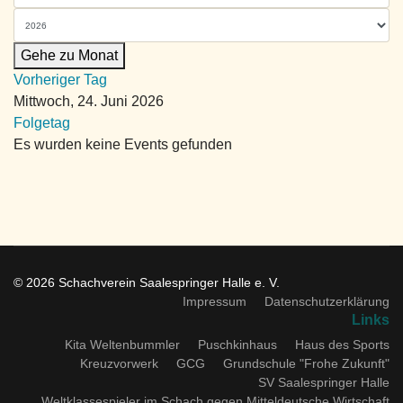
Gehe zu Monat
Vorheriger Tag
Mittwoch, 24. Juni 2026
Folgetag
Es wurden keine Events gefunden
© 2026 Schachverein Saalespringer Halle e. V.
Impressum
Datenschutzerklärung
Links
Kita Weltenbummler
Puschkinhaus
Haus des Sports
Kreuzvorwerk
GCG
Grundschule "Frohe Zukunft"
SV Saalespringer Halle
Weltklassespieler im Schach gegen Mitteldeutsche Wirtschaft