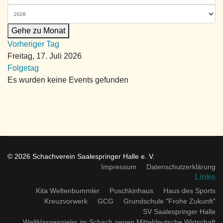
Gehe zu Monat
Vorheriger Tag
Freitag, 17. Juli 2026
Folgetag
Es wurden keine Events gefunden
© 2026 Schachverein Saalespringer Halle e. V.
Impressum
Datenschutzerklärung
Links
Kita Weltenbummler
Puschkinhaus
Haus des Sports
Kreuzvorwerk
GCG
Grundschule "Frohe Zukunft"
SV Saalespringer Halle
Weltklassespieler im Schach gegen Mitteldeutsche Wirtschaft