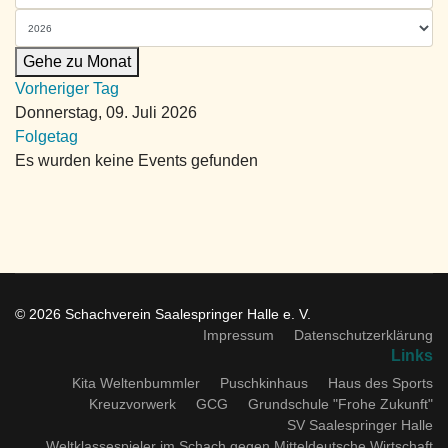
Gehe zu Monat
Vorheriger Tag
Donnerstag, 09. Juli 2026
Folgetag
Es wurden keine Events gefunden
© 2026 Schachverein Saalespringer Halle e. V.
Impressum
Datenschutzerklärung
Links
Kita Weltenbummler
Puschkinhaus
Haus des Sports
Kreuzvorwerk
GCG
Grundschule "Frohe Zukunft"
SV Saalespringer Halle
Weltklassespieler im Schach gegen Mitteldeutsche Wirtschaft