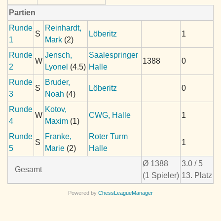
Partien
Runde
Reinhardt,
S
Löberitz
1
1
Mark
(2)
Runde
Jensch,
Saalespringer
W
1388
0
2
Lyonel
(4.5)
Halle
Runde
Bruder,
S
Löberitz
0
3
Noah
(4)
Runde
Kotov,
W
CWG, Halle
1
4
Maxim
(1)
Runde
Franke,
Roter Turm
S
1
5
Marie
(2)
Halle
Ø 1388
3.0 / 5
Gesamt
(1 Spieler)
13. Platz
Powered by
ChessLeagueManager