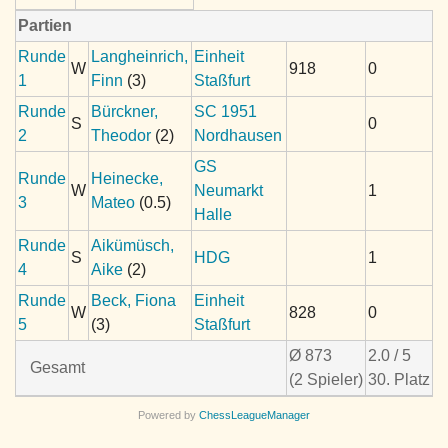
Partien
Runde
Langheinrich,
Einheit
W
918
0
1
Finn
(3)
Staßfurt
Runde
Bürckner,
SC 1951
S
0
2
Theodor
(2)
Nordhausen
GS
Runde
Heinecke,
W
Neumarkt
1
3
Mateo
(0.5)
Halle
Runde
Aikümüsch,
S
HDG
1
4
Aike
(2)
Runde
Beck, Fiona
Einheit
W
828
0
5
(3)
Staßfurt
Ø 873
2.0 / 5
Gesamt
(2 Spieler)
30. Platz
Powered by
ChessLeagueManager