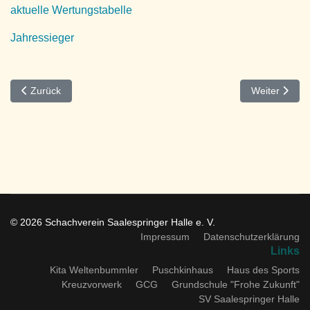
aktuelle Wertungstabelle
Jahressieger
Vorheriger Beitrag: Tabelle Monatsblitzturnier 2026
Nächster Beit
Zurück
Weiter
© 2026 Schachverein Saalespringer Halle e. V.
Impressum
Datenschutzerklärung
Links
Kita Weltenbummler
Puschkinhaus
Haus des Sports
Kreuzvorwerk
GCG
Grundschule "Frohe Zukunft"
SV Saalespringer Halle