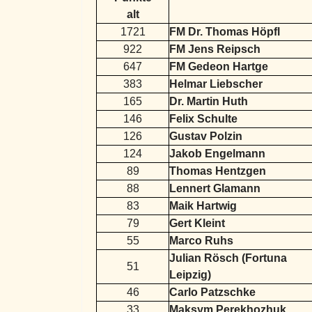
alt
1721
FM Dr. Thomas Höpfl
922
FM Jens Reipsch
647
FM Gedeon Hartge
383
Helmar Liebscher
165
Dr. Martin Huth
146
Felix Schulte
126
Gustav Polzin
124
Jakob Engelmann
89
Thomas Hentzgen
88
Lennert Glamann
83
Maik Hartwig
79
Gert Kleint
55
Marco Ruhs
Julian Rösch (Fortuna
51
Leipzig)
46
Carlo Patzschke
33
Maksym Perekhozhuk