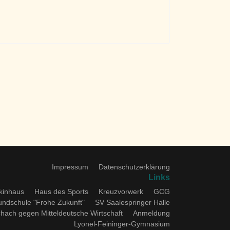
Impressum
Datenschutzerklärung
Links
kinhaus
Haus des Sports
Kreuzvorwerk
GCG
undschule "Frohe Zukunft"
SV Saalespringer Halle
chach gegen Mitteldeutsche Wirtschaft
Anmeldung
Lyonel-Feininger-Gymnasium