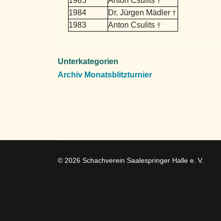
1985
Anton Csulits
†
1984
Dr. Jürgen Mädler
†
1983
Anton Csulits
†
Unterkategorien
Archiv Monatsblitzturnier
© 2026 Schachverein Saalespringer Halle e. V.