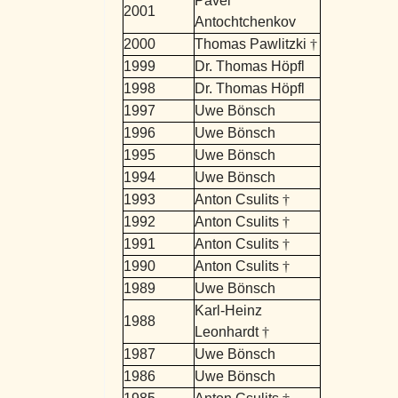
Pavel
2001
Antochtchenkov
2000
Thomas Pawlitzki
†
1999
Dr. Thomas Höpfl
1998
Dr. Thomas Höpfl
1997
Uwe Bönsch
1996
Uwe Bönsch
1995
Uwe Bönsch
1994
Uwe Bönsch
1993
Anton Csulits
†
1992
Anton Csulits
†
1991
Anton Csulits
†
1990
Anton Csulits
†
1989
Uwe Bönsch
Karl-Heinz
1988
Leonhardt
†
1987
Uwe Bönsch
1986
Uwe Bönsch