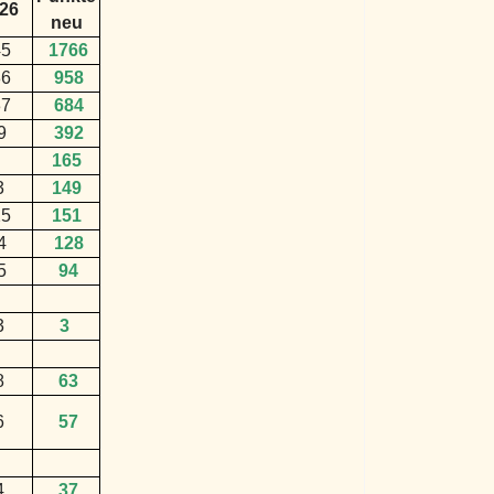
26
neu
5
1766
6
958
7
684
9
392
165
3
149
5
151
4
128
5
94
3
3
8
63
6
57
4
37