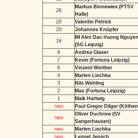
Markus Binnewies (PTSV
26
Halle)
20
Valentin Petrick
20
Johannes Knüpfer
IM Alex Dac-Vuong Nguye
16
(SG Leipzig)
8
Andrea Glaser
7
Kevin (Fortuna Leipzig)
6
Vinzent Werther
4
Marten Lischka
3
Nils Wehling
2
Max (Fortuna Leipzig)
1
Maik Hartwig
neu
Paul Gregor Dilger (Köthen
Oliver Duchrow (SV
neu
Sangerhausen)
neu
Marten Lischka
neu
Lyonel Jensch