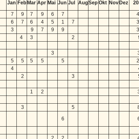
Jan
Feb
Mar
Apr
Mai
Jun
Jul
Aug
Sep
Okt
Nov
Dez
20
7
9
7
9
6
7
4
6
7
6
4
5
1
7
3
3
9
7
9
9
3
4
3
2
3
5
5
5
5
5
2
4
2
3
1
2
3
5
6
2
2