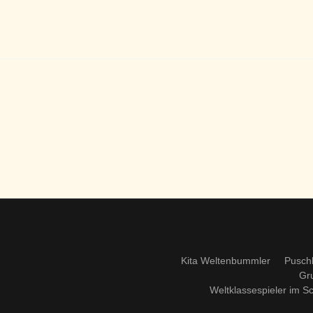
Kita Weltenbummler
Pusch
Gr
Weltklassespieler im S