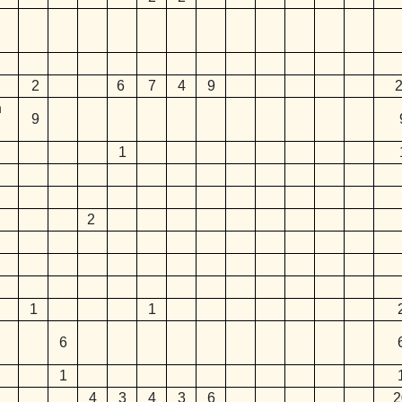
2
6
7
4
9
2
n
9
1
2
1
1
6
1
4
3
4
3
6
2