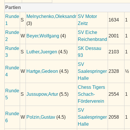
Partien
Runde
Melnychenko,Oleksandr
SV Motor
S
1634
1
1
(3)
Zeitz
Runde
SV Eiche
W
Beyer,Wolfgang
(4)
2001
1
2
Reichenbrand
Runde
SK Dessau
S
Luther,Juergen
(4.5)
2103
1
3
93
SV
Runde
W
Hartge,Gedeon
(4.5)
Saalespringer
2328
½
4
Halle
Chess Tigers
Runde
S
Jussupow,Artur
(5.5)
Schach-
2554
1
5
Förderverein
SV
Runde
W
Polzin,Gustav
(4.5)
Saalespringer
2058
1
6
Halle