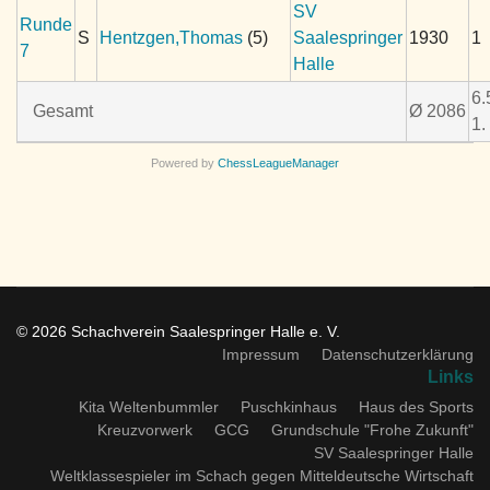
SV
Runde
S
Hentzgen,Thomas
(5)
Saalespringer
1930
1
7
Halle
6.
Gesamt
Ø 2086
1.
Powered by
ChessLeagueManager
© 2026 Schachverein Saalespringer Halle e. V.
Impressum
Datenschutzerklärung
Links
Kita Weltenbummler
Puschkinhaus
Haus des Sports
Kreuzvorwerk
GCG
Grundschule "Frohe Zukunft"
SV Saalespringer Halle
Weltklassespieler im Schach gegen Mitteldeutsche Wirtschaft