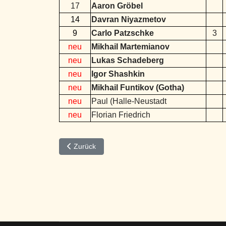
17
Aaron Gröbel
14
Davran Niyazmetov
9
Carlo Patzschke
3
neu
Mikhail Martemianov
neu
Lukas Schadeberg
neu
Igor Shashkin
neu
Mikhail Funtikov (Gotha)
neu
Paul (Halle-Neustadt
neu
Florian Friedrich
Vorheriger Beitrag: Tabelle Monatsblitzturnier 202
Zurück