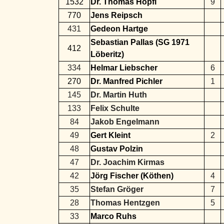
1532
Dr. Thomas Höpfl
9
770
Jens Reipsch
431
Gedeon Hartge
Sebastian Pallas (SG 1971
412
Löberitz)
334
Helmar Liebscher
6
270
Dr. Manfred Pichler
1
145
Dr. Martin Huth
133
Felix Schulte
84
Jakob Engelmann
49
Gert Kleint
2
48
Gustav Polzin
47
Dr. Joachim Kirmas
42
Jörg Fischer (Köthen)
4
35
Stefan Gröger
7
28
Thomas Hentzgen
5
33
Marco Ruhs