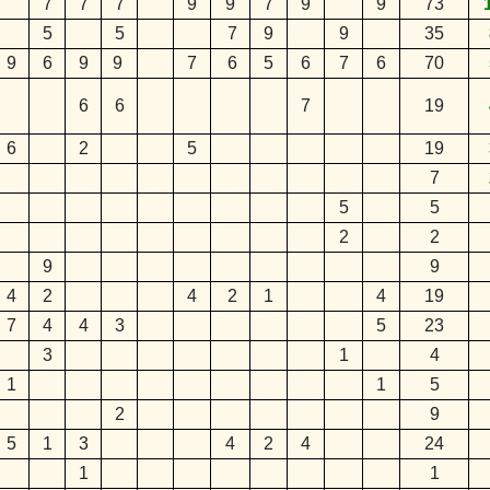
7
7
7
9
9
7
9
9
73
5
5
7
9
9
35
9
6
9
9
7
6
5
6
7
6
70
6
6
7
19
6
2
5
19
7
5
5
2
2
9
9
4
2
4
2
1
4
19
7
4
4
3
5
23
3
1
4
1
1
5
2
9
5
1
3
4
2
4
24
1
1